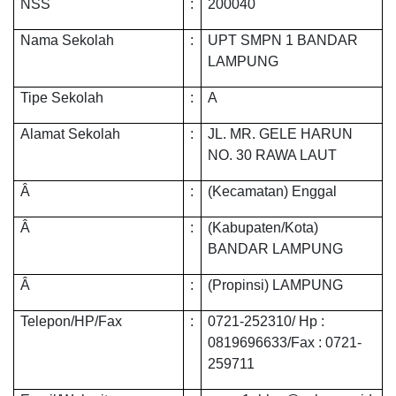
NSS
:
200040
Nama Sekolah
:
UPT SMPN 1 BANDAR
LAMPUNG
Tipe Sekolah
:
A
Alamat Sekolah
:
JL. MR. GELE HARUN
NO. 30 RAWA LAUT
Â
:
(Kecamatan) Enggal
Â
:
(Kabupaten/Kota)
BANDAR LAMPUNG
Â
:
(Propinsi) LAMPUNG
Telepon/HP/Fax
:
0721-252310/ Hp :
0819696633/Fax : 0721-
259711